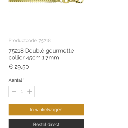
Productcode: 75218
75218 Doublé gourmette
collier 45cm 1.7mm
Prijs
€ 29,50
Aantal
*
In winkelwagen
Bestel direct