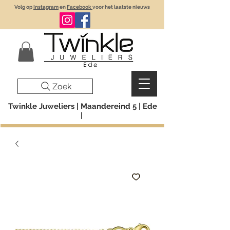
Volg op
Instagram
en
Facebook
voor het laatste nieuws
Zoek
Twinkle Juweliers | Maandereind 5 | Ede
|