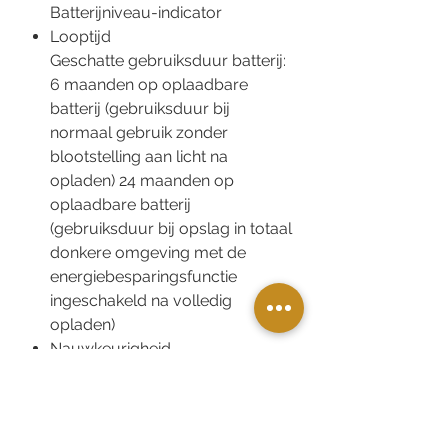
Batterijniveau-indicator
Looptijd
Geschatte gebruiksduur batterij:
6 maanden op oplaadbare
batterij (gebruiksduur bij
normaal gebruik zonder
blootstelling aan licht na
opladen) 24 maanden op
oplaadbare batterij
(gebruiksduur bij opslag in totaal
donkere omgeving met de
energiebesparingsfunctie
ingeschakeld na volledig
opladen)
Nauwkeurigheid
Nauwkeurigheid: ± 15 seconden
per maand (zonder
signaalkalibratie en mobiele link-
functie)