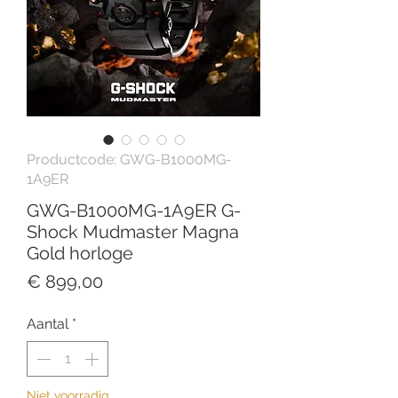
Productcode: GWG-B1000MG-
1A9ER
GWG-B1000MG-1A9ER G-
Shock Mudmaster Magna
Gold horloge
Prijs
€ 899,00
Aantal
*
Niet voorradig