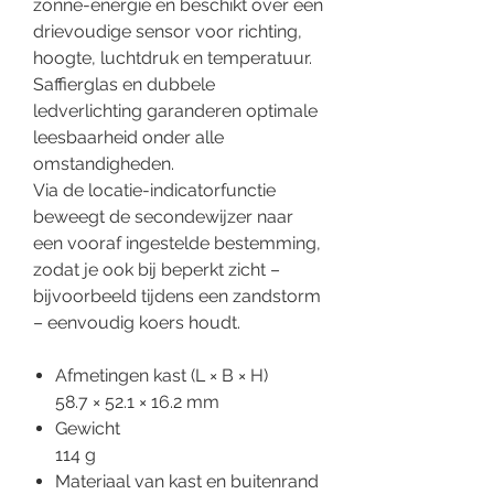
zonne-energie en beschikt over een
drievoudige sensor voor richting,
hoogte, luchtdruk en temperatuur.
Saffierglas en dubbele
ledverlichting garanderen optimale
leesbaarheid onder alle
omstandigheden.
Via de locatie-indicatorfunctie
beweegt de secondewijzer naar
een vooraf ingestelde bestemming,
zodat je ook bij beperkt zicht –
bijvoorbeeld tijdens een zandstorm
– eenvoudig koers houdt.
Afmetingen kast (L × B × H)
58.7 × 52.1 × 16.2 mm
Gewicht
114 g
Materiaal van kast en buitenrand