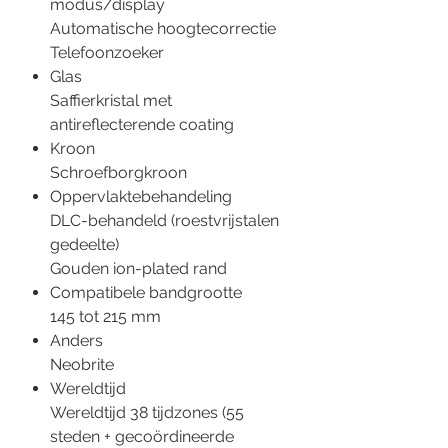
modus/display
Automatische hoogtecorrectie
Telefoonzoeker
Glas
Saffierkristal met
antireflecterende coating
Kroon
Schroefborgkroon
Oppervlaktebehandeling
DLC-behandeld (roestvrijstalen
gedeelte)
Gouden ion-plated rand
Compatibele bandgrootte
145 tot 215 mm
Anders
Neobrite
Wereldtijd
Wereldtijd 38 tijdzones (55
steden + gecoördineerde