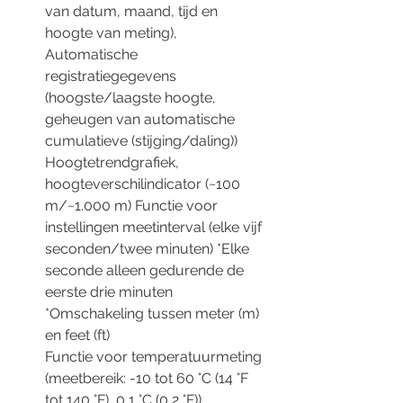
van datum, maand, tijd en
hoogte van meting),
Automatische
registratiegegevens
(hoogste/laagste hoogte,
geheugen van automatische
cumulatieve (stijging/daling))
Hoogtetrendgrafiek,
hoogteverschilindicator (~100
m/~1.000 m) Functie voor
instellingen meetinterval (elke vijf
seconden/twee minuten) *Elke
seconde alleen gedurende de
eerste drie minuten
*Omschakeling tussen meter (m)
en feet (ft)
Functie voor temperatuurmeting
(meetbereik: -10 tot 60 °C (14 °F
tot 140 °F), 0,1 °C (0,2 °F))