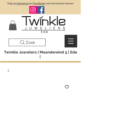
Volg op
Instagram
en
Facebook
voor het laatste nieuws
Zoek
Twinkle Juweliers | Maandereind 5 | Ede
|