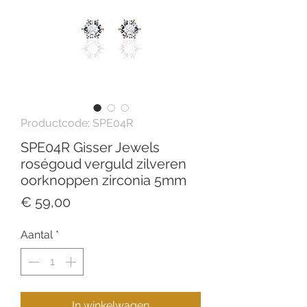
Productcode: SPE04R
SPE04R Gisser Jewels
roségoud verguld zilveren
oorknoppen zirconia 5mm
Prijs
€ 59,00
Aantal
*
In winkelwagen