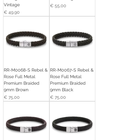
Vintage
Prijs
€ 55,00
Prijs
€ 49,90
RR-M0068-S Rebel &
RR-M0067-S Rebel &
Rose Full Metal
Rose Full Metal
Premium Braided
Premium Braided
9mm Brown
9mm Black
Prijs
Prijs
€ 75,00
€ 75,00