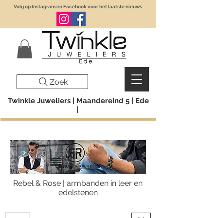
Volg op
Instagram
en
Facebook
voor het laatste nieuws
Zoek
Twinkle Juweliers | Maandereind 5 | Ede
|
Rebel & Rose | armbanden in leer en
edelstenen