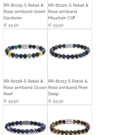
RR-80125-S Rebel &
RR-80120-S Rebel &
Rose armband Green
Rose armband
Gardener
Mountain Cliff
Prijs
Prijs
€ 49,90
€ 59,90
RR-80118-S Rebel &
RR-80113-S Rebel &
Rose armband Ocean
Rose armband River
Reef
Deep
Prijs
Prijs
€ 49,90
€ 59,90