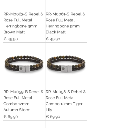
RR-M0063-S Rebel &
RR-M0061-S Rebel &
Rose Full Metal
Rose Full Metal
Herringbone 9mm
Herringbone 9mm
Brown Matt
Black Matt
Prijs
Prijs
€ 49,90
€ 49,90
RR-M0059-B Rebel &
RR-M0058-S Rebel &
Rose Full Metal
Rose Full Metal
Combo 12mm
Combo 12mm Tiger
Autumn Storm
Lily
Prijs
Prijs
€ 69,90
€ 69,90