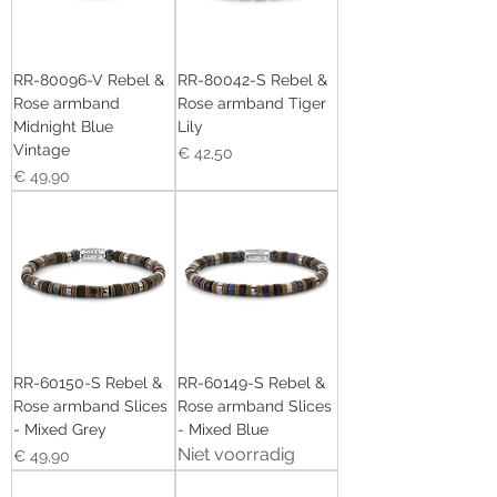
RR-80096-V Rebel &
RR-80042-S Rebel &
Rose armband
Rose armband Tiger
Midnight Blue
Lily
Vintage
Prijs
€ 42,50
Prijs
€ 49,90
RR-60150-S Rebel &
RR-60149-S Rebel &
Rose armband Slices
Rose armband Slices
- Mixed Grey
- Mixed Blue
Niet voorradig
Prijs
€ 49,90