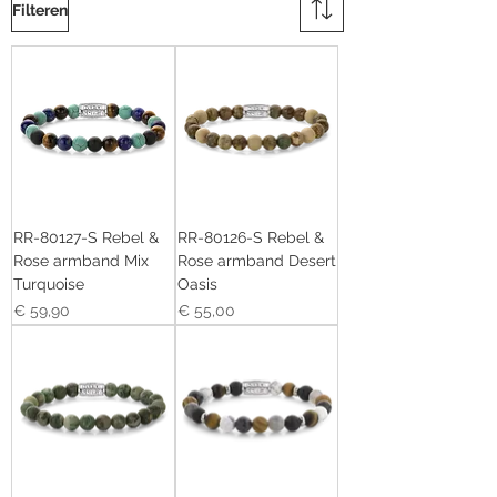
Filteren
RR-80127-S Rebel &
RR-80126-S Rebel &
Rose armband Mix
Rose armband Desert
Turquoise
Oasis
Prijs
Prijs
€ 59,90
€ 55,00