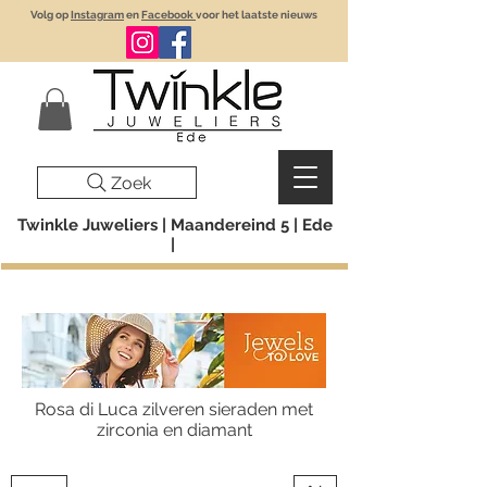
Volg op
Instagram
en
Facebook
voor het laatste nieuws
Zoek
Twinkle Juweliers | Maandereind 5 | Ede
|
Rosa di Luca zilveren sieraden met
zirconia en diamant