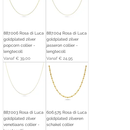
887.006 Rosa di Luca
887.004 Rosa di Luca
goldplated zilver
goldplated zilver
popcorn collier -
jasseron collier -
lengtecoll
lengtecoll
Verkoopprijs
Verkoopprijs
Vanaf
€ 39,00
Vanaf
€ 24,95
887.003 Rosa di Luca
606.575 Rosa di Luca
goldplated zilver
goldplated zilveren
venetiaans collier -
schakel collier