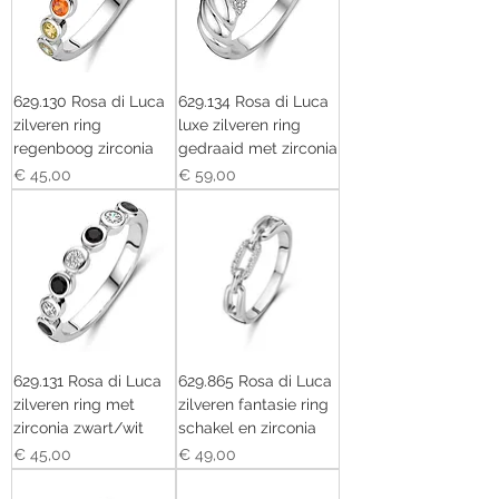
629.130 Rosa di Luca
629.134 Rosa di Luca
zilveren ring
luxe zilveren ring
regenboog zirconia
gedraaid met zirconia
Prijs
Prijs
€ 45,00
€ 59,00
629.131 Rosa di Luca
629.865 Rosa di Luca
zilveren ring met
zilveren fantasie ring
zirconia zwart/wit
schakel en zirconia
Prijs
Prijs
€ 45,00
€ 49,00