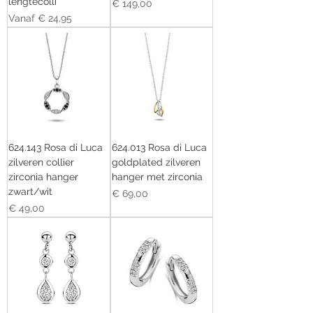
lengtecolli
Prijs
€ 149,00
Verkoopprijs
Vanaf
€ 24,95
624.143 Rosa di Luca
624.013 Rosa di Luca
zilveren collier
goldplated zilveren
zirconia hanger
hanger met zirconia
zwart/wit
Prijs
€ 69,00
Prijs
€ 49,00