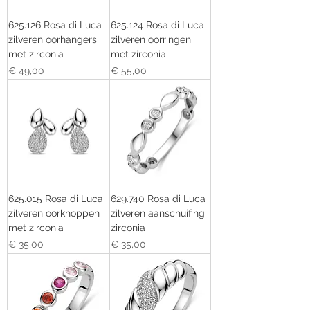
625.126 Rosa di Luca
625.124 Rosa di Luca
zilveren oorhangers
zilveren oorringen
met zirconia
met zirconia
Prijs
Prijs
€ 49,00
€ 55,00
625.015 Rosa di Luca
629.740 Rosa di Luca
zilveren oorknoppen
zilveren aanschuifing
met zirconia
zirconia
Prijs
Prijs
€ 35,00
€ 35,00