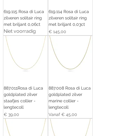
619.115 Rosa di Luca
619.114 Rosa di Luca
zilveren solitair ring
zilveren solitair ring
met briljant 0,06ct
met briljant 0,03ct
Niet voorradig
Prijs
€ 145,00
887.011Rosa di Luca
887.008 Rosa di Luca
goldplated zilver
goldplated zilver
staafjes collier -
marine collier -
lengtecoll
lengtecoll
Prijs
Verkoopprijs
€ 39,00
Vanaf
€ 45,00