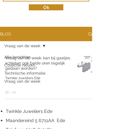
Ok
BLOG
Vraag van de week
Alle berichten
Vraag van de week: kan bij gaatjes
schieten ook beide oren tegelijk
Collectie nieuws
gedaan worden?
Technische informatie
Twinkle Juweliers Ede
Vraag van de week
Twinkle Juweliers Ede
Maandereind 5 6711AA Ede