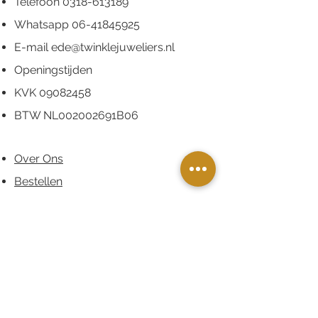
Telefoon
0318-613189
Whatsapp
06-41845925
E-mail
ede@twinklejuweliers.nl
Openingstijden
KVK
09082458
BTW NL002002691B06
Over Ons
Bestellen
Retourneren
Garantie
Privacybeleid
Contact
FAQ
Route