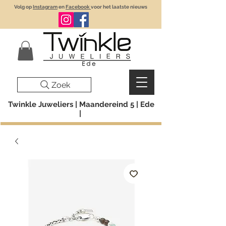
Volg op
Instagram
en
Facebook
voor het laatste nieuws
Zoek
Twinkle Juweliers | Maandereind 5 | Ede
|