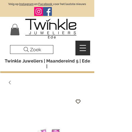
Volg op
Instagram
en
Facebook
voor het laatste nieuws
Zoek
Twinkle Juweliers | Maandereind 5 | Ede
|