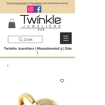
Volg op
Instagram
en
Facebook
voor het laatste nieuws
Zoek
Twinkle Juweliers | Maandereind 5 | Ede
|