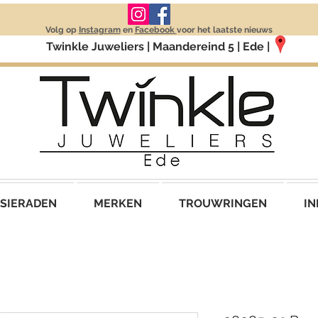
Volg op
Instagram
en
Facebook
voor het laatste nieuws
Twinkle Juweliers | Maandereind 5 | Ede |
SIERADEN
MERKEN
TROUWRINGEN
IN