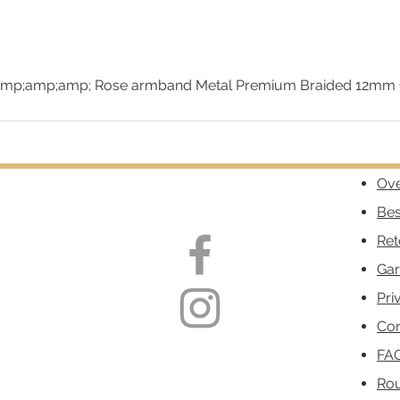
mp;amp;amp; Rose armband Metal Premium Braided 12mm
Snel overzicht
Ove
Bes
Ret
Gar
Pri
Con
FA
Ro