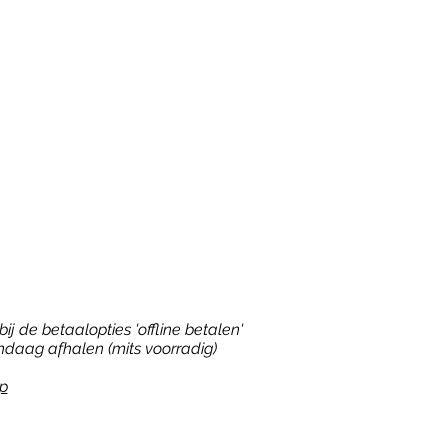
ij de betaalopties 'offline betalen'
ndaag afhalen (mits voorradig)
p