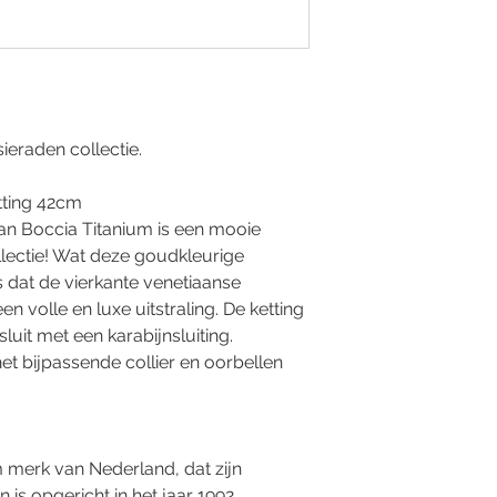
sieraden collectie.
tting 42cm
van Boccia Titanium is een mooie
lectie! Wat deze goudkleurige
is dat de vierkante venetiaanse
een volle en luxe uitstraling. De ketting
luit met een karabijnsluiting.
 bijpassende collier en oorbellen
m merk van Nederland, dat zijn
 is opgericht in het jaar 1992.