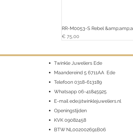
RR-M0053-S Rebel &amp;amp;a
Prijs
€ 75,00
Twinkle Juweliers Ede
Maandereind 5 6711AA Ede
Telefoon
0318-613189
Whatsapp
06-41845925
E-mail
ede@twinklejuweliers.nl
Openingstijden
KVK 09082458
BTW NL002002691B06