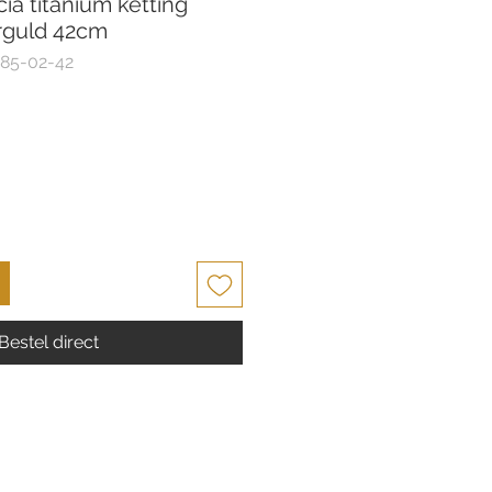
a titanium ketting
rguld 42cm
85-02-42
Bestel direct