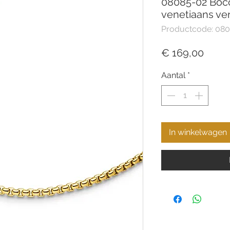
08085-02 Bocci
venetiaans ve
Productcode: 080
Prijs
€ 169,00
Aantal
*
In winkelwagen