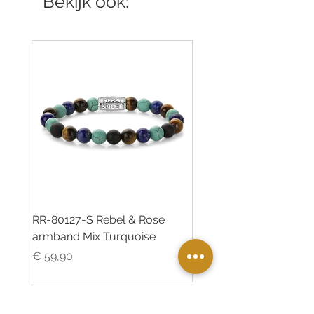
Bekijk ook:
RR-80127-S Rebel & Rose
RR-80126-S Rebel & R
armband Mix Turquoise
armband Desert Oasis
Prijs
Prijs
€ 59,90
€ 55,00