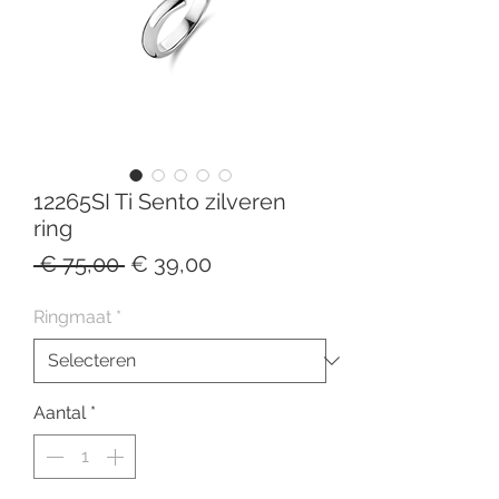
12265SI Ti Sento zilveren
ring
Normale
Verkoopprijs
 € 75,00 
€ 39,00
prijs
Ringmaat
*
Aantal
*