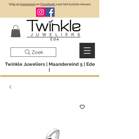
Volg op
Instagram
en
Facebook
voor het laatste nieuws
Zoek
Twinkle Juweliers | Maandereind 5 | Ede
|