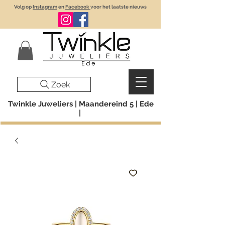
Volg op
Instagram
en
Facebook
voor het laatste nieuws
Zoek
Twinkle Juweliers | Maandereind 5 | Ede
|