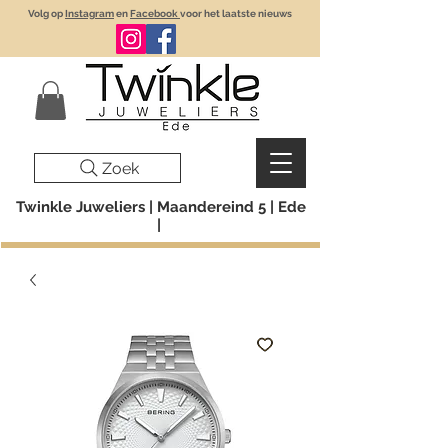
Volg op
Instagram
en
Facebook
voor het laatste nieuws
Zoek
Twinkle Juweliers | Maandereind 5 | Ede
|