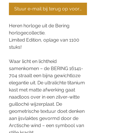
Stuur e-mail bij terug op voorraad
Heren horloge uit de Bering
horlogecollectie.
Limited Edition, oplage van 1100
stuks!
Waar licht en lichtheid
samenkomen – de BERING 16141-
704 straalt een bijna gewichtloze
elegantie uit. De ultralichte titanium
kast met matte afwerking gaat
naadloos over in een zilver-witte
guilloché wijzerplaat. De
geometrische textuur doet denken
aan ijsvlaktes gevormd door de
Arctische wind – een symbool van
stille kracht.