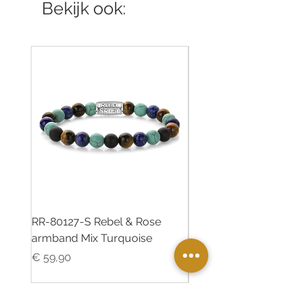
Bekijk ook:
RR-80127-S Rebel & Rose
RR-80126-S Rebel & R
armband Mix Turquoise
armband Desert Oasis
Prijs
Prijs
€ 59,90
€ 55,00