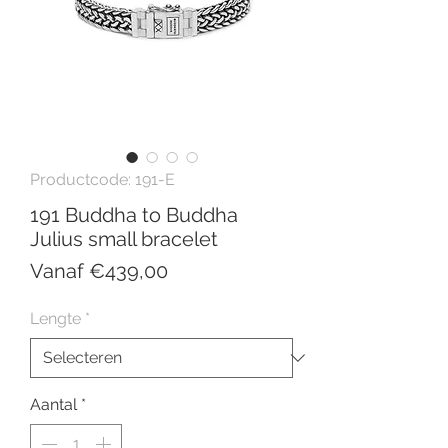
Productcode: 191-E
191 Buddha to Buddha
Julius small bracelet
Verkoopprijs
Vanaf
€439,00
Lengte
*
Aantal
*