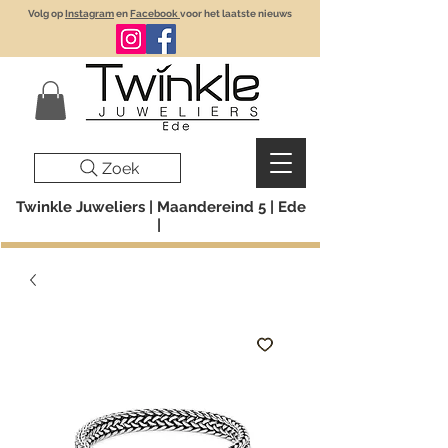
Volg op
Instagram
en
Facebook
voor het laatste nieuws
Zoek
Twinkle Juweliers | Maandereind 5 | Ede
|