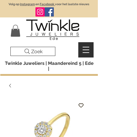
Volg op
Instagram
en
Facebook
voor het laatste nieuws
Zoek
Twinkle Juweliers | Maandereind 5 | Ede
|