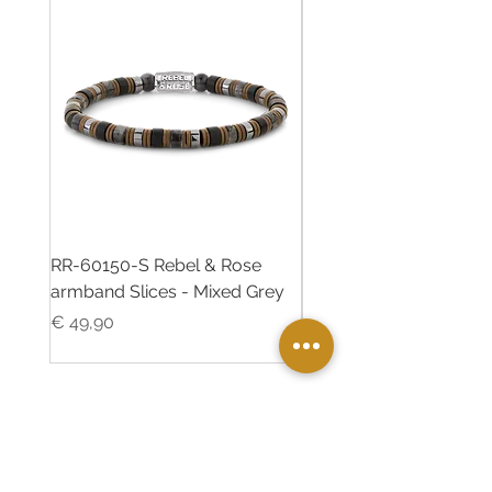
RR-60150-S Rebel & Rose
RR-60139-S Rebel & R
armband Slices - Mixed Grey
armband Green Rocks
Prijs
Prijs
€ 49,90
€ 49,90
Twinkle Juweliers Ede
Maandereind 5 6711AA Ede