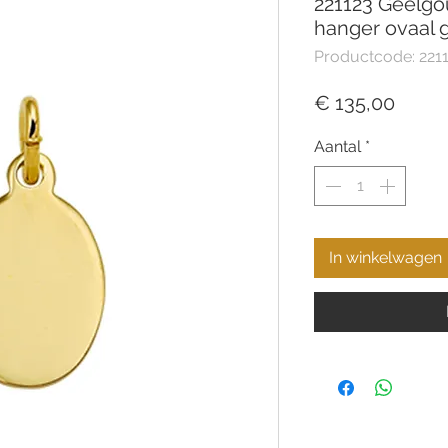
221123 Geelgo
hanger ovaal 
Productcode: 221
Prijs
€ 135,00
Aantal
*
In winkelwagen