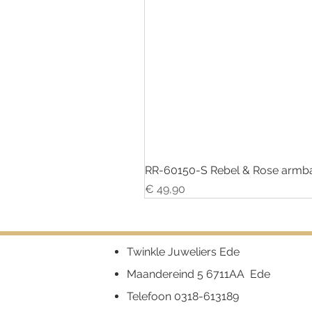
RR-60150-S Rebel & Rose armba
Prijs
€ 49,90
Twinkle Juweliers Ede
Maandereind 5 6711AA Ede
Telefoon
0318-613189