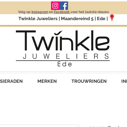
Volg op
Instagram
en
Facebook
voor het laatste nieuws
Twinkle Juweliers | Maandereind 5 | Ede |
SIERADEN
MERKEN
TROUWRINGEN
IN