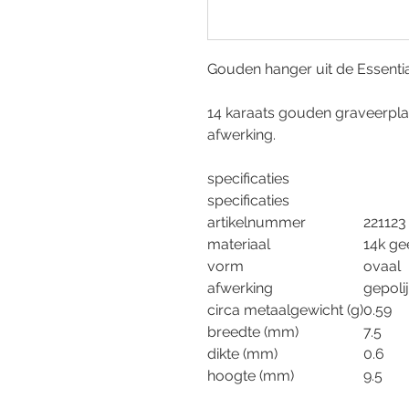
Gouden hanger uit de Essentia
14 karaats gouden graveerpla
afwerking.
specificaties
specificaties
artikelnummer
221123
materiaal
14k ge
vorm
ovaal
afwerking
gepolij
circa metaalgewicht (g)
0.59
breedte (mm)
7.5
dikte (mm)
0.6
hoogte (mm)
9.5