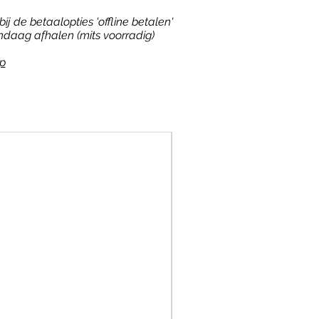
ij de betaalopties 'offline betalen'
ndaag afhalen (mits voorradig)
p