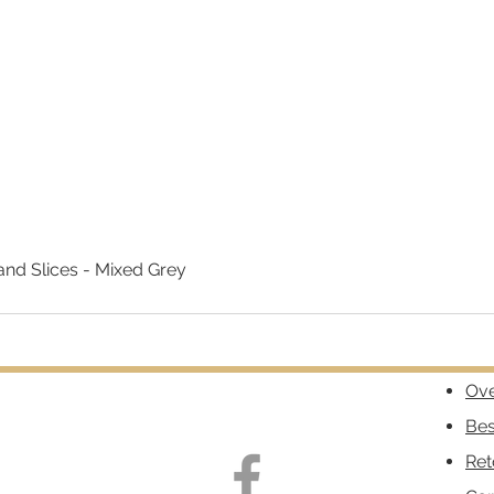
nd Slices - Mixed Grey
Snel overzicht
Ove
Bes
Ret