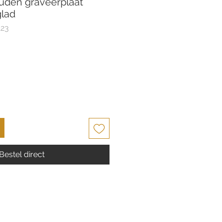
uden graveerplaat
glad
123
Bestel direct