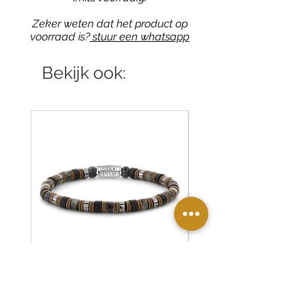
Zeker weten dat het product op
voorraad is?
stuur een whatsapp
Bekijk ook:
RR-60150-S Rebel & Rose
RR-60139-S Rebel & R
armband Slices - Mixed Grey
armband Green Rocks