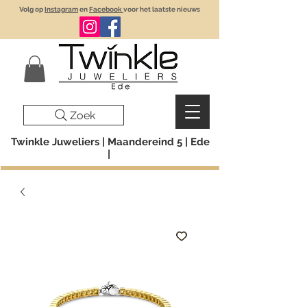
Volg op
Instagram
en
Facebook
voor het laatste nieuws
Zoek
Twinkle Juweliers | Maandereind 5 | Ede
|