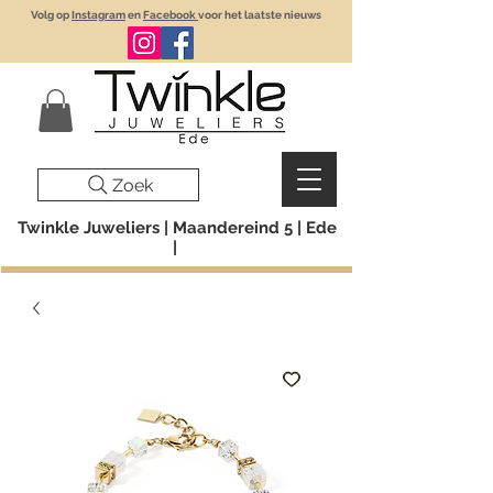
Volg op
Instagram
en
Facebook
voor het laatste nieuws
Zoek
Twinkle Juweliers | Maandereind 5 | Ede
|