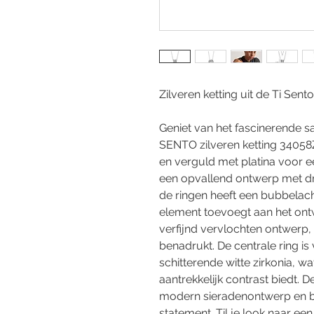
Zilveren ketting uit de Ti Sento
Geniet van het fascinerende 
SENTO zilveren ketting 34058Z
en verguld met platina voor e
een opvallend ontwerp met dri
de ringen heeft een bubbelach
element toevoegt aan het ont
verfijnd vervlochten ontwerp,
benadrukt. De centrale ring i
schitterende witte zirkonia, w
aantrekkelijk contrast biedt. 
modern sieradenontwerp en bi
statement. Til je look naar een