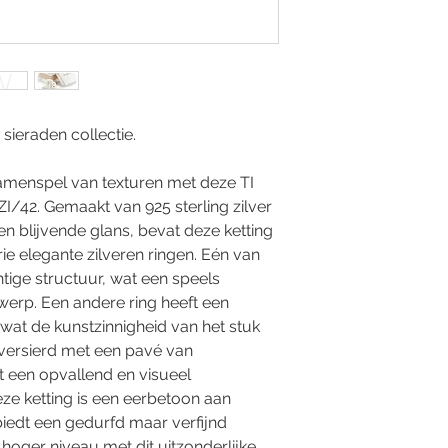
 sieraden collectie.
samenspel van texturen met deze TI
I/42. Gemaakt van 925 sterling zilver
en blijvende glans, bevat deze ketting
e elegante zilveren ringen. Eén van
tige structuur, wat een speels
werp. Een andere ring heeft een
 wat de kunstzinnigheid van het stuk
s versierd met een pavé van
at een opvallend en visueel
Deze ketting is een eerbetoon aan
edt een gedurfd maar verfijnd
 hoger niveau met dit uitzonderlijke