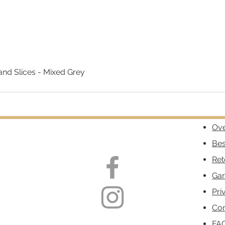
nd Slices - Mixed Grey
Snel overzicht
Ove
Bes
Ret
Gar
Pri
Con
FA