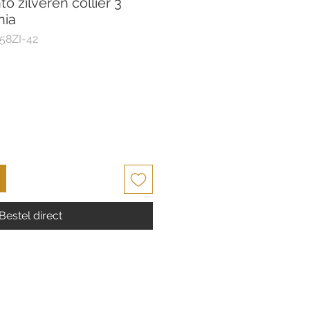
o zilveren collier 3
nia
58ZI-42
Bestel direct