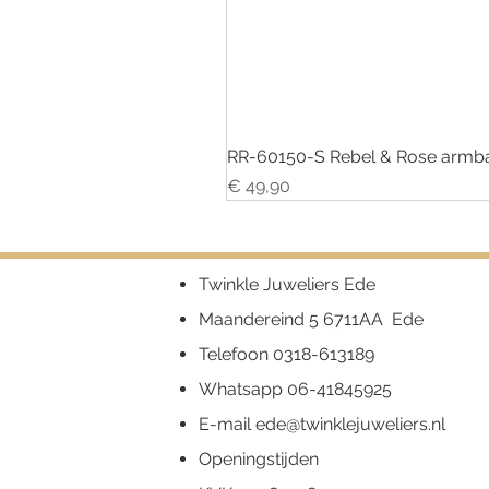
RR-60150-S Rebel & Rose armba
Prijs
€ 49,90
Twinkle Juweliers Ede
Maandereind 5 6711AA Ede
Telefoon
0318-613189
Whatsapp
06-41845925
E-mail
ede@twinklejuweliers.nl
Openingstijden