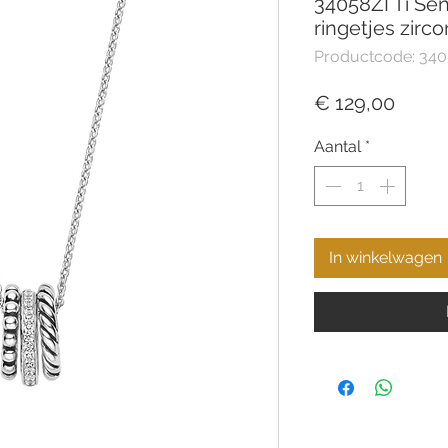
34058ZI Ti Sent
ringetjes zirco
Productcode: 340
Prijs
€ 129,00
Aantal
*
In winkelwagen