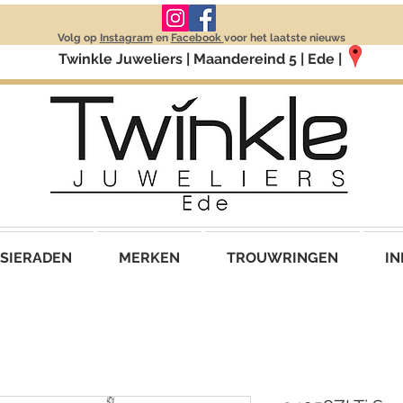
Volg op
Instagram
en
Facebook
voor het laatste nieuws
Twinkle Juweliers | Maandereind 5 | Ede |
SIERADEN
MERKEN
TROUWRINGEN
IN