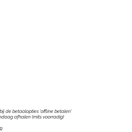
ij de betaalopties 'offline betalen'
ndaag afhalen (mits voorradig)
p