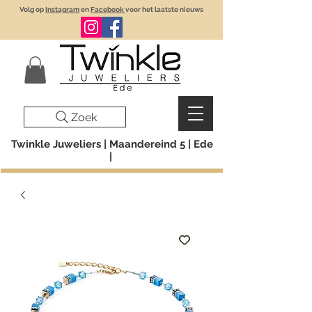
Volg op
Instagram
en
Facebook
voor het laatste nieuws
Zoek
Twinkle Juweliers | Maandereind 5 | Ede
|