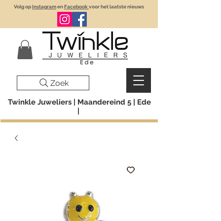
Volg op
Instagram
en
Facebook
voor het laatste nieuws
Zoek
Twinkle Juweliers | Maandereind 5 | Ede
|