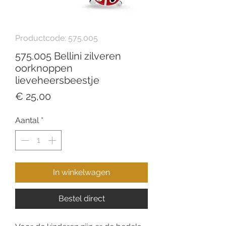
Productcode: 575.005
575.005 Bellini zilveren
oorknoppen
lieveheersbeestje
Prijs
€ 25,00
Aantal
*
In winkelwagen
Bestel direct