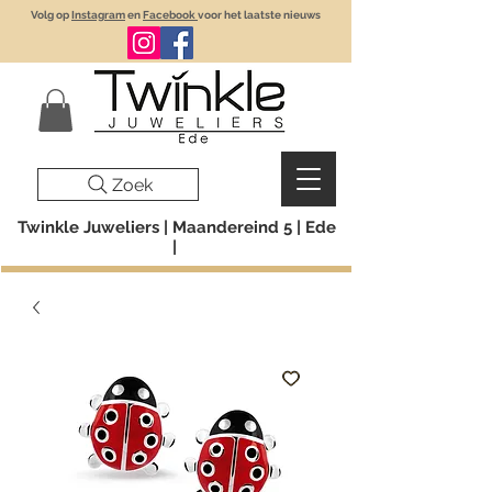
Volg op
Instagram
en
Facebook
voor het laatste nieuws
Zoek
Twinkle Juweliers | Maandereind 5 | Ede
|