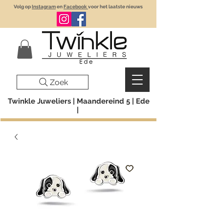
Volg op
Instagram
en
Facebook
voor het laatste nieuws
Zoek
Twinkle Juweliers | Maandereind 5 | Ede
|