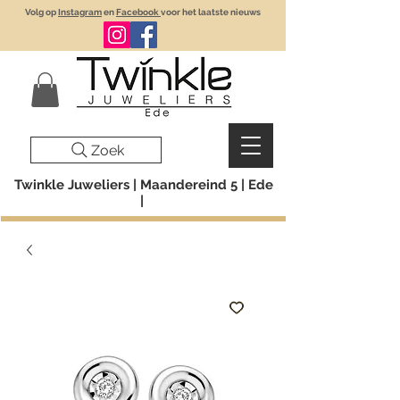
Volg op
Instagram
en
Facebook
voor het laatste nieuws
Zoek
Twinkle Juweliers | Maandereind 5 | Ede
|