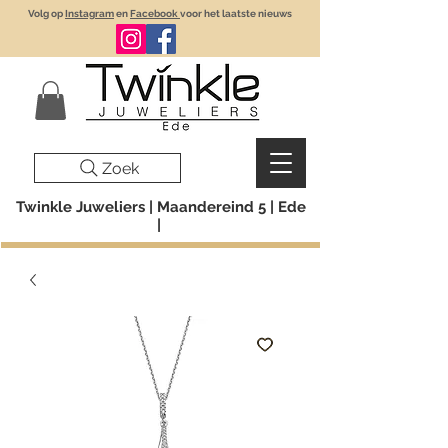
Volg op
Instagram
en
Facebook
voor het laatste nieuws
Zoek
Twinkle Juweliers | Maandereind 5 | Ede
|