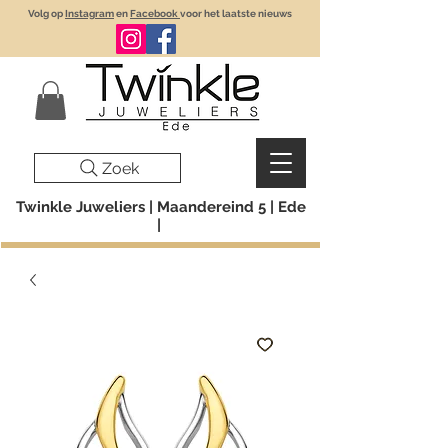
Volg op
Instagram
en
Facebook
voor het laatste nieuws
Zoek
Twinkle Juweliers | Maandereind 5 | Ede
|