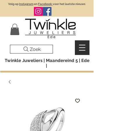
Volg op
Instagram
en
Facebook
voor het laatste nieuws
Zoek
Twinkle Juweliers | Maandereind 5 | Ede
|