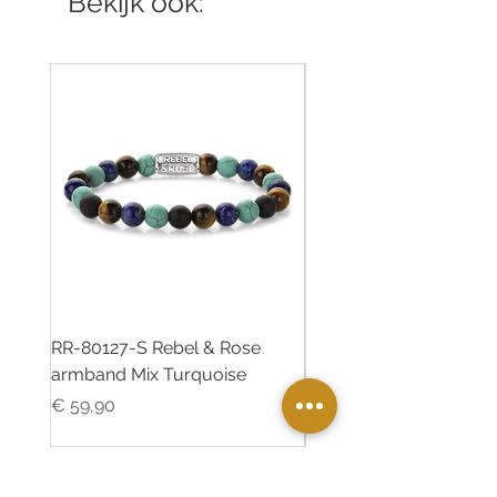
Bekijk ook:
RR-80127-S Rebel & Rose
RR-80126-S Rebel & R
armband Mix Turquoise
armband Desert Oasis
Prijs
Prijs
€ 59,90
€ 55,00