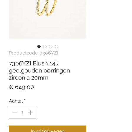
Productcode: 7306YZI
7306YZI Blush 14k
geelgouden oorringen
zirconia 20mm
Prijs
€ 649,00
Aantal
*
In winkelwagen