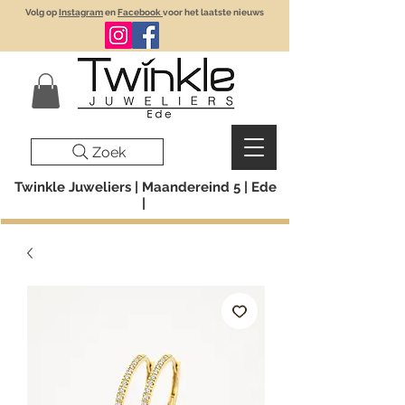
Volg op
Instagram
en
Facebook
voor het laatste nieuws
Zoek
Twinkle Juweliers | Maandereind 5 | Ede
|