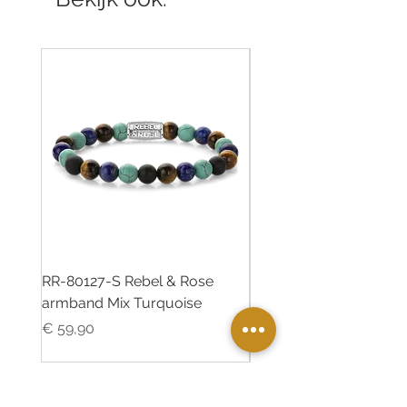
RR-80127-S Rebel & Rose
RR-80126-S Rebel & R
armband Mix Turquoise
armband Desert Oasis
Prijs
Prijs
€ 59,90
€ 55,00