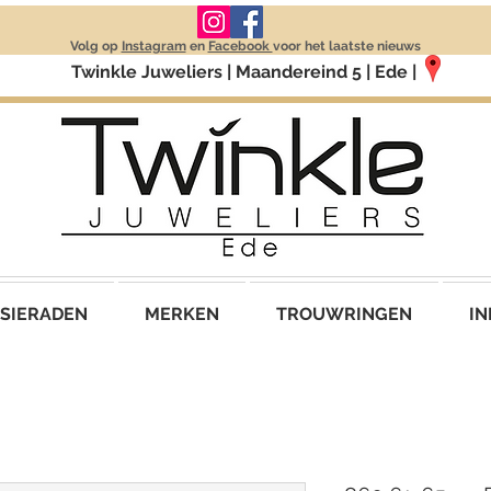
Volg op
Instagram
en
Facebook
voor het laatste nieuws
Twinkle Juweliers | Maandereind 5 | Ede |
SIERADEN
MERKEN
TROUWRINGEN
IN