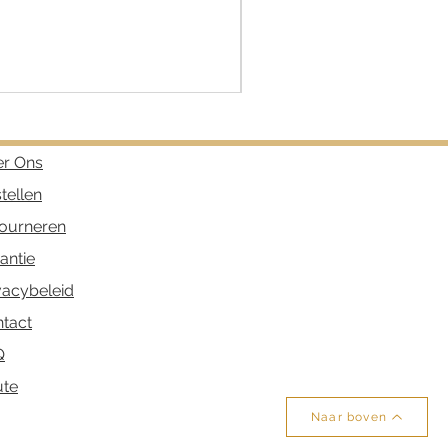
RR-80126-S Rebel & Rose a
Prijs
€ 55,00
r Ons
tellen
ourneren
antie
vacybeleid
tact
Q
ute
Naar boven