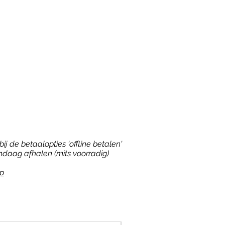
ij de betaalopties 'offline betalen'
ndaag afhalen (mits voorradig)
p