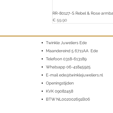
RR-80127-S Rebel & Rose armba
Prijs
€ 59,90
Twinkle Juweliers Ede
Maandereind 5 6711AA Ede
Telefoon
0318-613189
Whatsapp
06-41845925
E-mail
ede@twinklejuweliers.nl
Openingstijden
KVK 09082458
BTW NL002002691B06