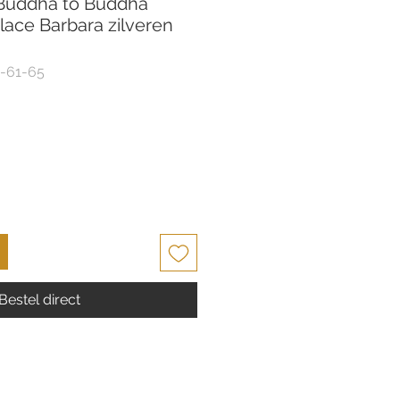
Buddha to Buddha
lace Barbara zilveren
-61-65
Bestel direct