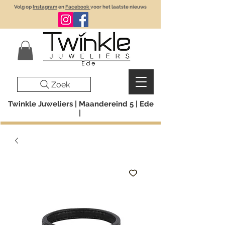
Volg op
Instagram
en
Facebook
voor het laatste nieuws
Zoek
Twinkle Juweliers | Maandereind 5 | Ede
|