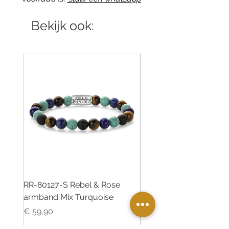
Bekijk ook:
RR-80127-S Rebel & Rose
RR-80126-S Rebel & R
armband Mix Turquoise
armband Desert Oasis
Prijs
Prijs
€ 59,90
€ 55,00