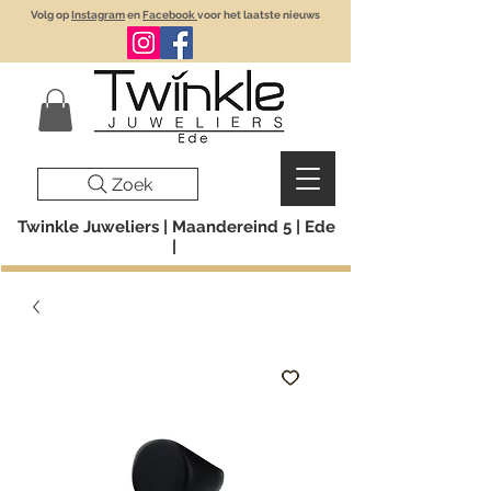
Volg op
Instagram
en
Facebook
voor het laatste nieuws
Zoek
Twinkle Juweliers | Maandereind 5 | Ede
|