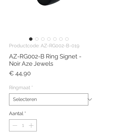
Productcode: AZ-RG002-B-019
AZ-RG002-B Ring Signet -
Noir Aze Jewels
Prijs
€ 44,90
Ringmaat
*
Aantal
*