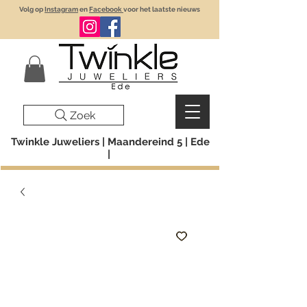
Volg op
Instagram
en
Facebook
voor het laatste nieuws
Zoek
Twinkle Juweliers | Maandereind 5 | Ede
|