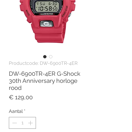
Productcode: DW-6900TR-4ER
DW-6900TR-4ER G-Shock
30th Anniversary horloge
rood
Prijs
€ 129,00
Aantal
*