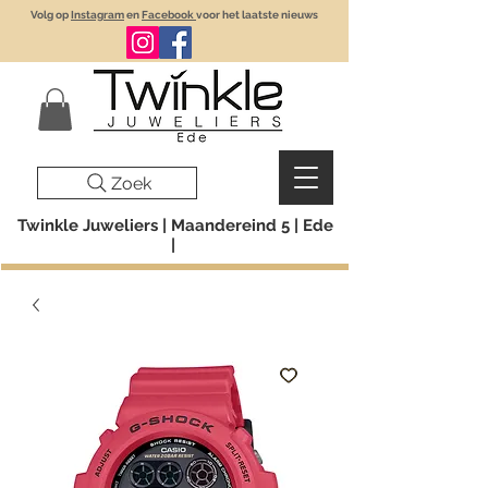
Volg op
Instagram
en
Facebook
voor het laatste nieuws
Zoek
Twinkle Juweliers | Maandereind 5 | Ede
|