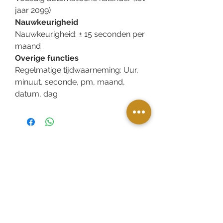
jaar 2099)
Nauwkeurigheid
Nauwkeurigheid: ± 15 seconden per
maand
Overige functies
Regelmatige tijdwaarneming: Uur,
minuut, seconde, pm, maand,
datum, dag
Bestellen en afrekenen in de winkel?
Dat kan! kies bij bezorgopties voor
'afhalen in de winkel' en bij de
betaalopties 'offline betalen'
We reserveren het voor je en je krijgt
automatisch een afhaalbericht.
Vandaag bestellen = vandaag afhalen
(mits voorradig)