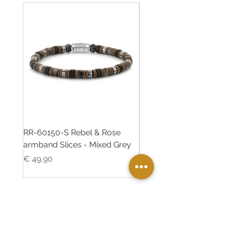
RR-60150-S Rebel & Rose
RR-60139-S Rebel & R
armband Slices - Mixed Grey
armband Green Rocks
Prijs
Prijs
€ 49,90
€ 49,90
Twinkle Juweliers Ede