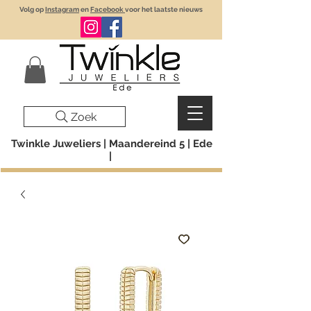
Volg op
Instagram
en
Facebook
voor het laatste nieuws
Zoek
Twinkle Juweliers | Maandereind 5 | Ede
|