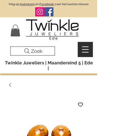
Volg op
Instagram
en
Facebook
voor het laatste nieuws
Zoek
Twinkle Juweliers | Maandereind 5 | Ede
|