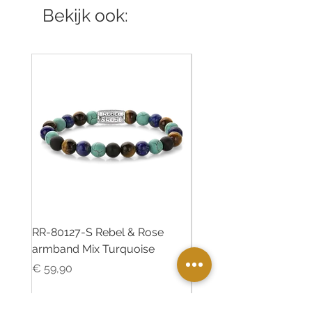
Bekijk ook:
RR-80127-S Rebel & Rose
RR-80126-S Rebel & R
armband Mix Turquoise
armband Desert Oasis
Prijs
Prijs
€ 59,90
€ 55,00