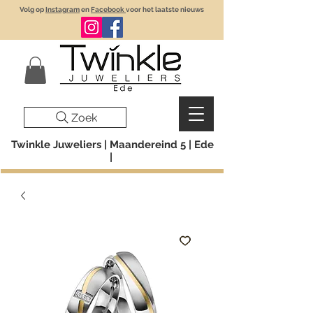
Volg op
Instagram
en
Facebook
voor het laatste nieuws
Zoek
Twinkle Juweliers | Maandereind 5 | Ede
|