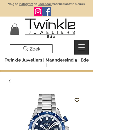
Volg op
Instagram
en
Facebook
voor het laatste nieuws
Zoek
Twinkle Juweliers | Maandereind 5 | Ede
|