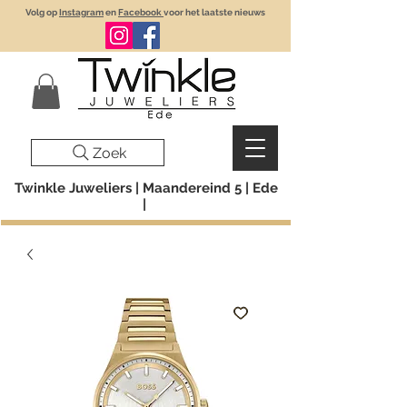
Volg op
Instagram
en
Facebook
voor het laatste nieuws
Zoek
Twinkle Juweliers | Maandereind 5 | Ede
|