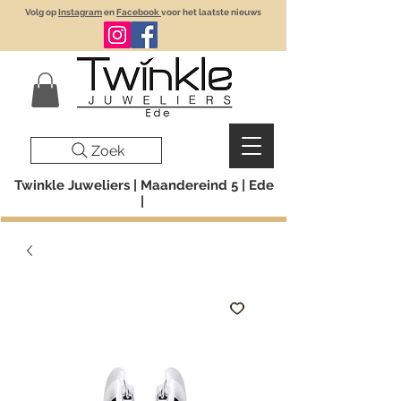
Volg op
Instagram
en
Facebook
voor het laatste nieuws
Zoek
Twinkle Juweliers | Maandereind 5 | Ede
|