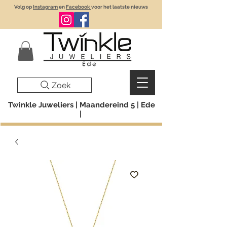
Volg op
Instagram
en
Facebook
voor het laatste nieuws
Zoek
Twinkle Juweliers | Maandereind 5 | Ede
|