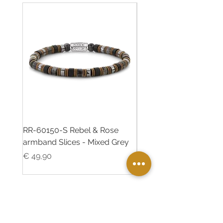
RR-60150-S Rebel & Rose
RR-60139-S Rebel & R
armband Slices - Mixed Grey
armband Green Rocks
Prijs
Prijs
€ 49,90
€ 49,90
Twinkle Juweliers Ede