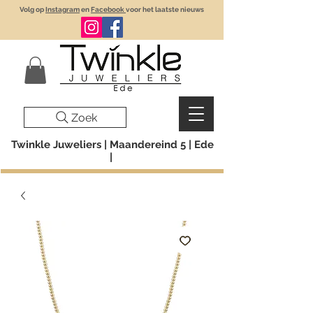
Volg op
Instagram
en
Facebook
voor het laatste nieuws
Zoek
Twinkle Juweliers | Maandereind 5 | Ede
|