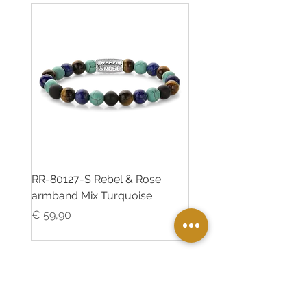
RR-80127-S Rebel & Rose
RR-80126-S Rebel & R
armband Mix Turquoise
armband Desert Oasis
Prijs
Prijs
€ 59,90
€ 55,00
Twinkle Juweliers Ede