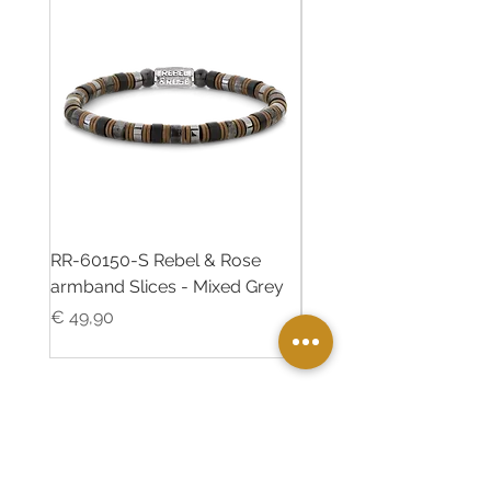
RR-60150-S Rebel & Rose
RR-60139-S Rebel & R
armband Slices - Mixed Grey
armband Green Rocks
Prijs
Prijs
€ 49,90
€ 49,90
Twinkle Juweliers Ede
Maandereind 5 6711AA Ede