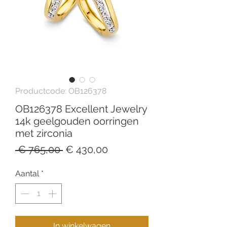
Productcode: OB126378
OB126378 Excellent Jewelry
14k geelgouden oorringen
met zirconia
Normale
Verkoopprijs
 € 765,00 
€ 430,00
prijs
Aantal
*
In winkelwagen