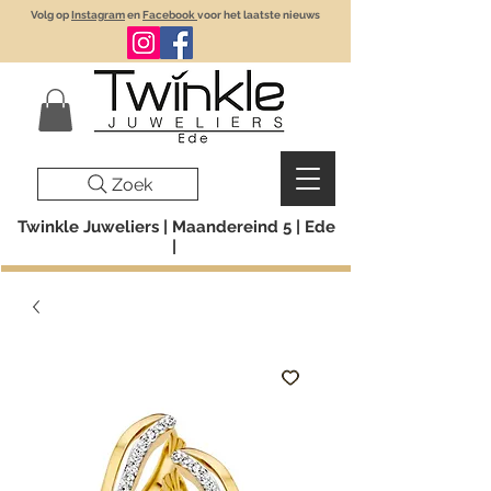
Volg op
Instagram
en
Facebook
voor het laatste nieuws
Zoek
Twinkle Juweliers | Maandereind 5 | Ede
|