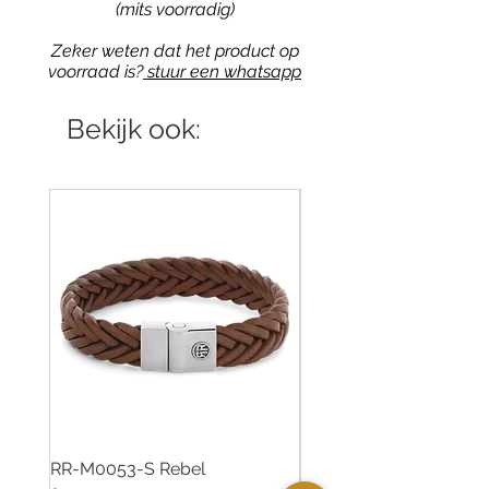
(mits voorradig)
Zeker weten dat het product op
voorraad is?
stuur een whatsapp
Bekijk ook:
RR-M0053-S Rebel
R497 Gisser Jewels zil