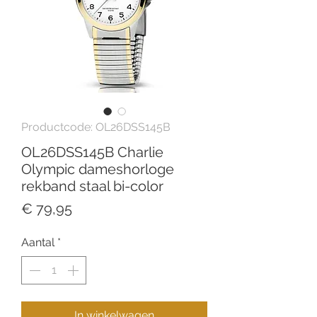
Productcode: OL26DSS145B
OL26DSS145B Charlie
Olympic dameshorloge
rekband staal bi-color
Prijs
€ 79,95
Aantal
*
In winkelwagen