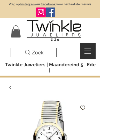
Volg op
Instagram
en
Facebook
voor het laatste nieuws
Zoek
Twinkle Juweliers | Maandereind 5 | Ede
|