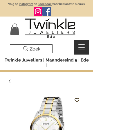
Volg op
Instagram
en
Facebook
voor het laatste nieuws
Zoek
Twinkle Juweliers | Maandereind 5 | Ede
|