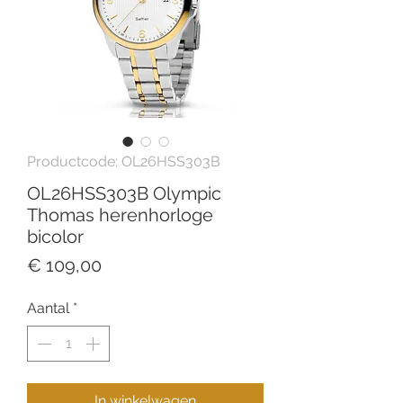
Productcode: OL26HSS303B
OL26HSS303B Olympic
Thomas herenhorloge
bicolor
Prijs
€ 109,00
Aantal
*
In winkelwagen