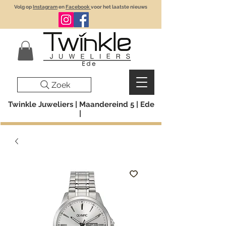
Volg op
Instagram
en
Facebook
voor het laatste nieuws
Zoek
Twinkle Juweliers | Maandereind 5 | Ede
|