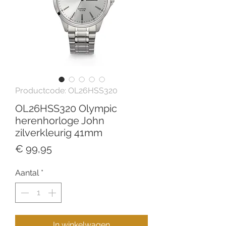
Productcode: OL26HSS320
OL26HSS320 Olympic
herenhorloge John
zilverkleurig 41mm
Prijs
€ 99,95
Aantal
*
In winkelwagen