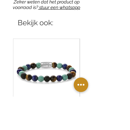
Zeker weten dat het product op
voorraad is?
stuur een whatsapp
Bekijk ook:
RR-80127-S Rebel & Rose
RR-80126-S Rebel & R
armband Mix Turquoise
armband Desert Oasis
Prijs
Prijs
€ 59,90
€ 55,00