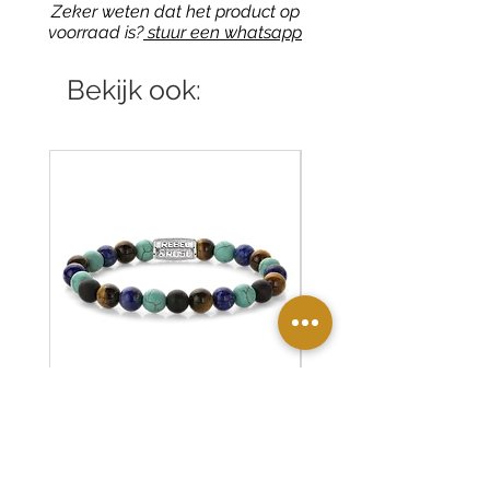
Zeker weten dat het product op
voorraad is?
stuur een whatsapp
Bekijk ook:
RR-80127-S Rebel & Rose
RR-80126-S Rebel & R
armband Mix Turquoise
armband Desert Oasis
Prijs
Prijs
€ 59,90
€ 55,00