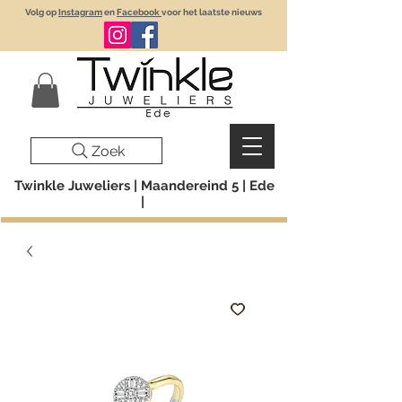
Volg op
Instagram
en
Facebook
voor het laatste nieuws
Zoek
Twinkle Juweliers | Maandereind 5 | Ede
|