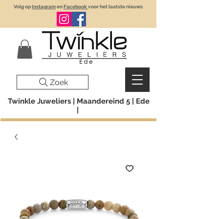
Volg op
Instagram
en
Facebook
voor het laatste nieuws
Zoek
Twinkle Juweliers | Maandereind 5 | Ede
|