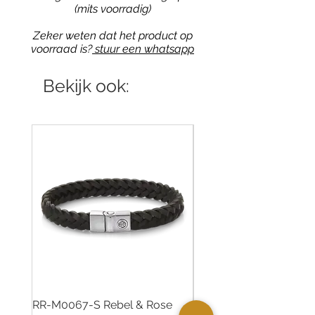
(mits voorradig)
Zeker weten dat het product op
voorraad is?
stuur een whatsapp
Bekijk ook:
RR-M0067-S Rebel & Rose
RR-M0061-S Rebel & Ro