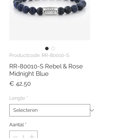
Productcode: RR-80010-S
RR-80010-S Rebel & Rose
Midnight Blue
Prijs
€ 42,50
Lengte
*
Aantal
*