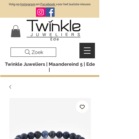
Volg op
Instagram
en
Facebook
voor het laatste nieuws
Zoek
Twinkle Juweliers | Maandereind 5 | Ede
|