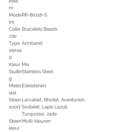
lnaa
m
Mode
RR-80118-S
lnr.
Colle
Bracelets Beads
ctie
Type
Armband
sieraa
d
Kleur
Mix
Sluitin
Stainless Steel
g
Mater
Edelstenen
iaal
Steen
Larvakiet, Rholiet, Aventurien,
soort
Sodaliet, Lapis Lazuli,
Turquoise, Jade
Steen
Multi-kleuren
kleur