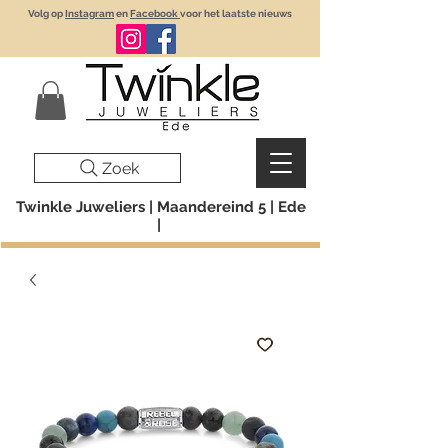
Volg op
Instagram
en
Facebook
voor het laatste nieuws
Zoek
Twinkle Juweliers | Maandereind 5 | Ede
|