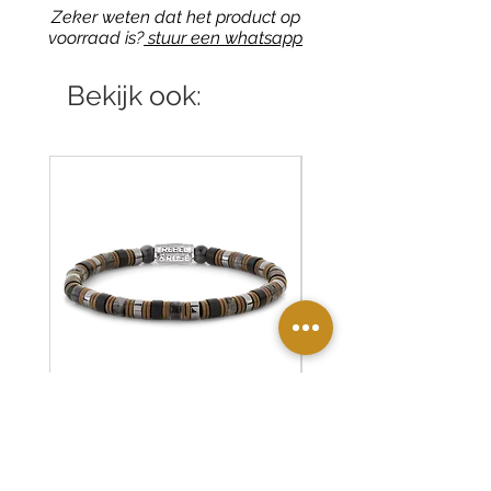
Zeker weten dat het product op
voorraad is?
stuur een whatsapp
Bekijk ook:
RR-60150-S Rebel & Rose
RR-60139-S Rebel & R
armband Slices - Mixed Grey
armband Green Rocks