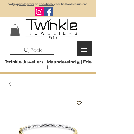
Volg op
Instagram
en
Facebook
voor het laatste nieuws
Zoek
Twinkle Juweliers | Maandereind 5 | Ede
|